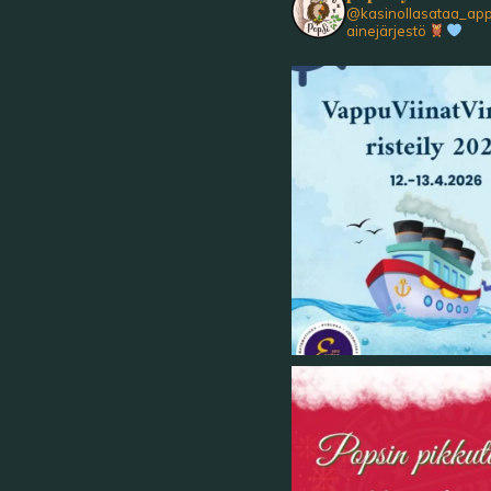
@kasinollasataa_ap
ainejärjestö