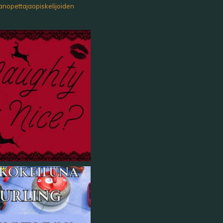
anopettajaopiskelijoiden