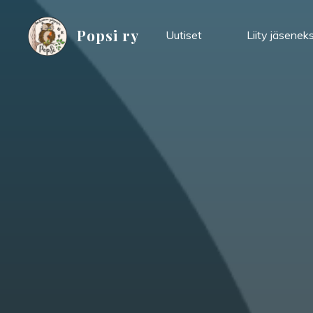
Skip
to
Popsi ry
Uutiset
Liity jäseneks
content