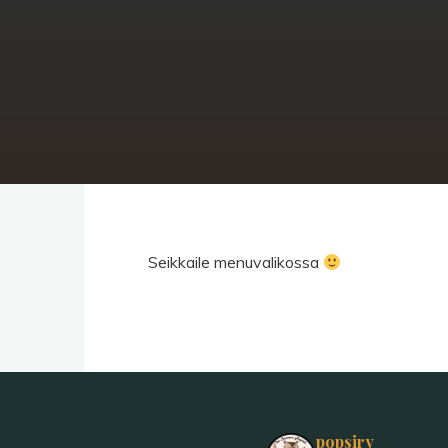
Seikkaile menuvalikossa
popsiry