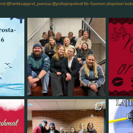
prot
@herkkuapprot_joensuu
@pollojenpolinat
Itä-Suomen yliopiston luok