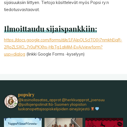
sijaisuuksiin liittyen. Tietoja käsittelevät myös Popsi ry:n
tiedotusvastaavat.
Ilmoittaudu sijaispankkiin:
https://docs.google.com/forms/d/e/1FAIpQLScITO0j7nmkhEiqR-
2RoZLSXO_7r0uPKXhs-HbTg1aMiM-EvA/viewform?
usp=dialog
(linkki Google Forms -kyselyyn)
popsiry
@kasinollasataa_approt
@herkkuapprot_joensuu
@pollojenpolinat
Itä-Suomen yliopiston
luokanopettajaopiskelijoiden ainejärjestö