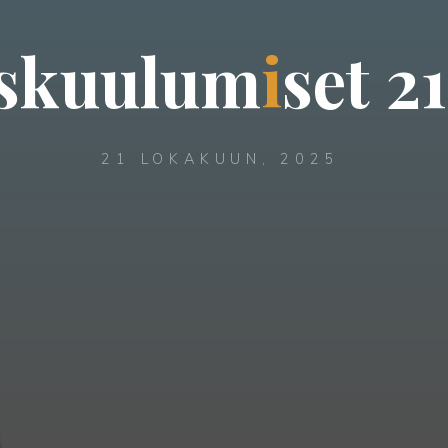
s
k
u
u
l
u
m
i
s
e
t
2
1
21 LOKAKUUN, 2025