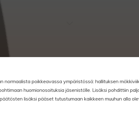
n normaalista poikkeavassa ympäristössä: hallituksen mökkivii
 pohtimaan huomionosoituksia jäsenistölle. Lisäksi pohdittiin palj
päätösten lisäksi pääset tutustumaan kaikkeen muuhun alla olev