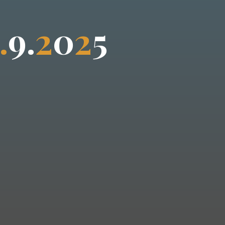
.
9
.
2
0
2
5