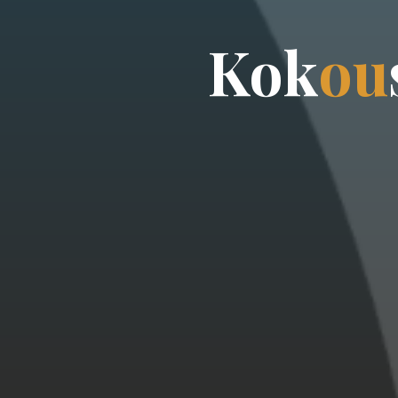
K
o
k
o
u