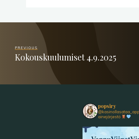
PREVIOUS
Kokouskuulumiset 4.9.2025
popsiry
@kasinollasataa_ap
ainejärjestö