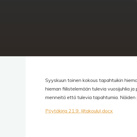
Syyskuun toinen kokous tapahtuikin hiema
hieman fiilistelemään tulevia vuosijuhlia ja
menneitä että tulevia tapahtumia. Näiden 
Pöytäkirja 21.9. (iltakoulu).docx