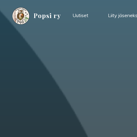
Skip
to
Popsi ry
Uutiset
Liity jäseneks
content