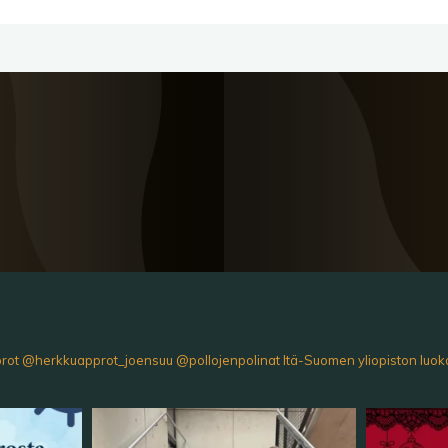
prot
@herkkuapprot_joensuu
@pollojenpolinat
Itä-Suomen yliopiston luok