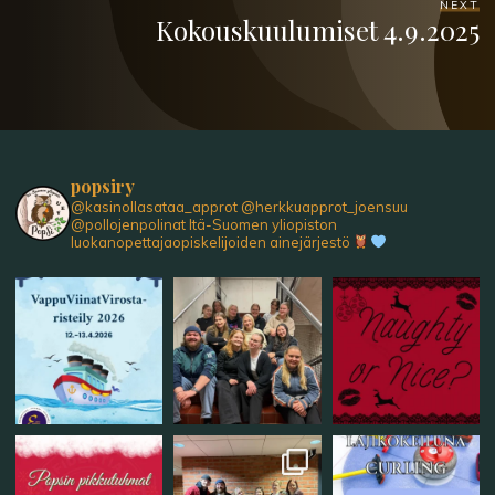
NEXT
Kokouskuulumiset 4.9.2025
popsiry
@kasinollasataa_approt
@herkkuapprot_joensuu
@pollojenpolinat
Itä-Suomen yliopiston
luokanopettajaopiskelijoiden ainejärjestö