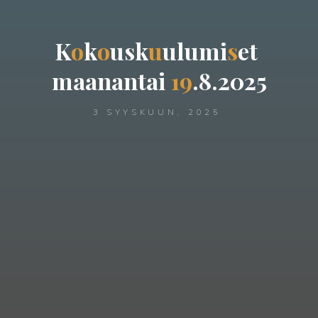
K
o
k
o
u
s
k
u
u
l
u
m
i
s
e
t
m
a
a
n
a
n
t
a
i
1
9
.
8
.
2
0
2
5
3 SYYSKUUN, 2025