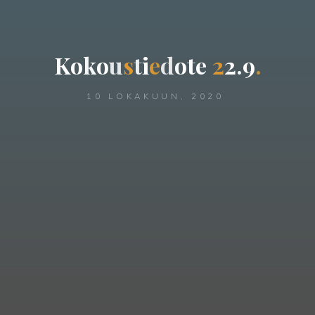
K
o
k
o
u
s
t
i
e
d
o
t
e
2
2
.
9
.
10 LOKAKUUN, 2020