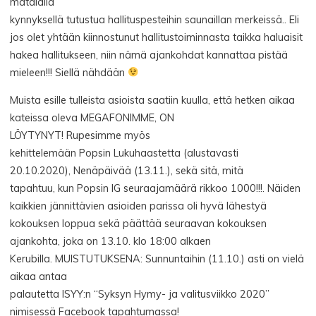
matalalla
kynnyksellä tutustua hallituspesteihin saunaillan merkeissä.. Eli
jos olet yhtään kiinnostunut hallitustoiminnasta taikka haluaisit
hakea hallitukseen, niin nämä ajankohdat kannattaa pistää
mieleen!!! Siellä nähdään
Muista esille tulleista asioista saatiin kuulla, että hetken aikaa
kateissa oleva MEGAFONIMME, ON
LÖYTYNYT! Rupesimme myös
kehittelemään Popsin Lukuhaastetta (alustavasti
20.10.2020), Nenäpäivää (13.11.), sekä sitä, mitä
tapahtuu, kun Popsin IG seuraajamäärä rikkoo 1000!!!. Näiden
kaikkien jännittävien asioiden parissa oli hyvä lähestyä
kokouksen loppua sekä päättää seuraavan kokouksen
ajankohta, joka on 13.10. klo 18:00 alkaen
Kerubilla. MUISTUTUKSENA: Sunnuntaihin (11.10.) asti on vielä
aikaa antaa
palautetta ISYY:n “Syksyn Hymy- ja valitusviikko 2020”
nimisessä Facebook tapahtumassa!