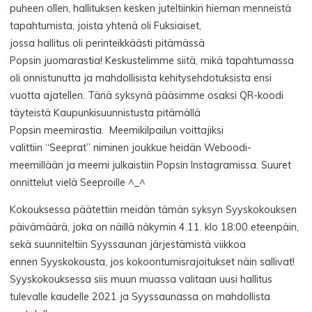
puheen ollen, hallituksen kesken juteltiinkin hieman menneistä
tapahtumista, joista yhtenä oli Fuksiaiset,
jossa hallitus oli perinteikkäästi pitämässä
Popsin juomarastia! Keskustelimme siitä, mikä tapahtumassa
oli onnistunutta ja mahdollisista kehitysehdotuksista ensi
vuotta ajatellen. Tänä syksynä pääsimme osaksi QR-koodi
täyteistä Kaupunkisuunnistusta pitämällä
Popsin meemirastia. Meemikilpailun voittajiksi
valittiin “Seeprat” niminen joukkue heidän Weboodi-
meemillään ja meemi julkaistiin Popsin Instagramissa. Suuret
onnittelut vielä Seeproille ^_^
Kokouksessa päätettiin meidän tämän syksyn Syyskokouksen
päivämäärä, joka on näillä näkymin 4.11. klo 18:00 eteenpäin,
sekä suunniteltiin Syyssaunan järjestämistä viikkoa
ennen Syyskokousta, jos kokoontumisrajoitukset näin sallivat!
Syyskokouksessa siis muun muassa valitaan uusi hallitus
tulevalle kaudelle 2021 ja Syyssaunassa on mahdollista