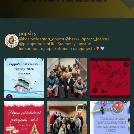
popsiry
@kasinollasataa_approt
@herkkuapprot_joensuu
@pollojenpolinat
Itä-Suomen yliopiston
luokanopettajaopiskelijoiden ainejärjestö