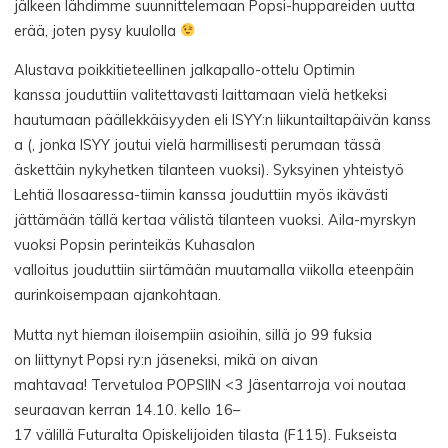
jälkeen lähdimme suunnittelemaan Popsi-huppareiden uutta
erää, joten pysy kuulolla
Alustava poikkitieteellinen jalkapallo-ottelu Optimin
kanssa jouduttiin valitettavasti laittamaan vielä hetkeksi
hautumaan päällekkäisyyden eli ISYY:n liikuntailtapäivän kanss
a (, jonka ISYY joutui vielä harmillisesti perumaan tässä
äskettäin nykyhetken tilanteen vuoksi). Syksyinen yhteistyö
Lehtiä Ilosaaressa-tiimin kanssa jouduttiin myös ikävästi
jättämään tällä kertaa välistä tilanteen vuoksi. Aila-myrskyn
vuoksi Popsin perinteikäs Kuhasalon
valloitus jouduttiin siirtämään muutamalla viikolla eteenpäin
aurinkoisempaan ajankohtaan.
Mutta nyt hieman iloisempiin asioihin, sillä jo 99 fuksia
on liittynyt Popsi ry:n jäseneksi, mikä on aivan
mahtavaa! Tervetuloa POPSIIN <3 Jäsentarroja voi noutaa
seuraavan kerran 14.10. kello 16–
17 välillä Futuralta Opiskelijoiden tilasta (F115). Fukseista