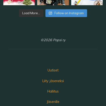
Load More...
Follow on Instagram
©2026 Popsi ry
Uutiset
Liity jäseneksi
Hallitus
Jäsenille