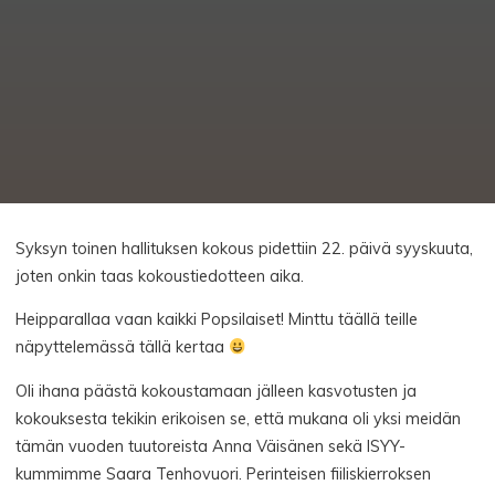
Syksyn toinen hallituksen kokous pidettiin 22. päivä syyskuuta,
joten onkin taas kokoustiedotteen aika.
Heipparallaa vaan kaikki Popsilaiset! Minttu täällä teille
näpyttelemässä tällä kertaa
Oli ihana päästä kokoustamaan jälleen kasvotusten ja
kokouksesta tekikin erikoisen se, että mukana oli yksi meidän
tämän vuoden tuutoreista Anna Väisänen sekä ISYY-
kummimme Saara Tenhovuori. Perinteisen fiiliskierroksen