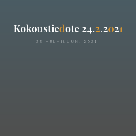
K
o
k
o
u
s
t
i
e
d
o
t
e
2
4
.
2
.
2
0
2
1
25 HELMIKUUN, 2021