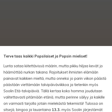
Terve taas kaikki Popsilaiset ja Popsin mieliset!
Lunta sataa kiitettävissä määrin, mutta pikku hiljaa kevät jo
häämöttää nurkan takana. Rajoitukset ihmisten elämään
painavat kaikkien mieltä, mutta onneksi jo parin viikon päästä
päästään viettämään talvipäiväviikkoa ja tietenkin myös
Soolin Etä-talvipäiviä. Tällä kertaa koko homma joudutaan
valitettavasti pitämään etänä, mutta perinne säilyy ja kaikille
on varmasti tarjolla jotain mielekästä tekemistä! Tulossa on
sitsejä, bingoa ja lauantaina
13.3.
myös Soolin järjestämät