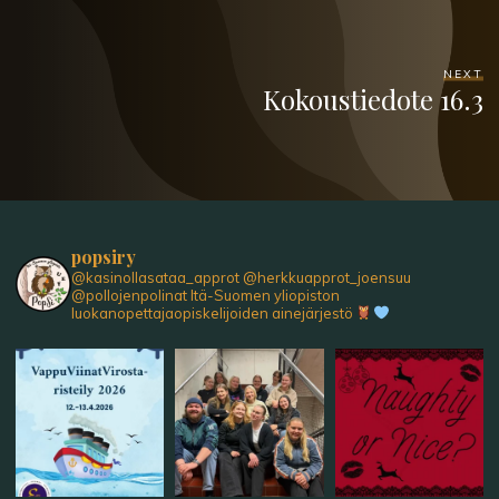
NEXT
Kokoustiedote 16.3
popsiry
@kasinollasataa_approt
@herkkuapprot_joensuu
@pollojenpolinat
Itä-Suomen yliopiston
luokanopettajaopiskelijoiden ainejärjestö